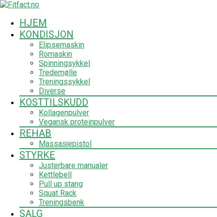
HJEM
KONDISJON
Elipsemaskin
Romaskin
Spinningsykkel
Tredemølle
Treningssykkel
Diverse
KOSTTILSKUDD
Kollagenpulver
Vegansk proteinpulver
REHAB
Massasjepistol
STYRKE
Justerbare manualer
Kettlebell
Pull up stang
Squat Rack
Treningsbenk
SALG