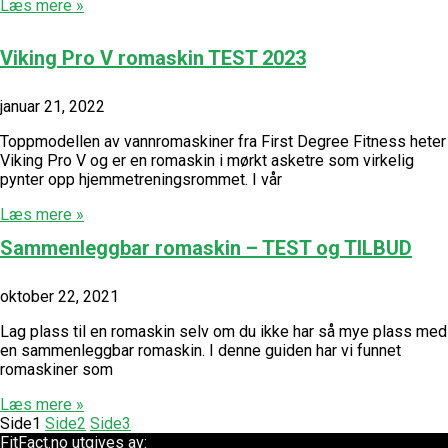
Læs mere »
Viking Pro V romaskin TEST 2023
januar 21, 2022
Toppmodellen av vannromaskiner fra First Degree Fitness heter
Viking Pro V og er en romaskin i mørkt asketre som virkelig
pynter opp hjemmetreningsrommet. I vår
Læs mere »
Sammenleggbar romaskin – TEST og TILBUD
oktober 22, 2021
Lag plass til en romaskin selv om du ikke har så mye plass med
en sammenleggbar romaskin. I denne guiden har vi funnet
romaskiner som
Læs mere »
Side
1
Side
2
Side
3
FitFact.no utgives av: