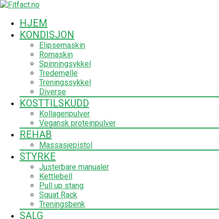
HJEM
KONDISJON
Elipsemaskin
Romaskin
Spinningsykkel
Tredemølle
Treningssykkel
Diverse
KOSTTILSKUDD
Kollagenpulver
Vegansk proteinpulver
REHAB
Massasjepistol
STYRKE
Justerbare manualer
Kettlebell
Pull up stang
Squat Rack
Treningsbenk
SALG